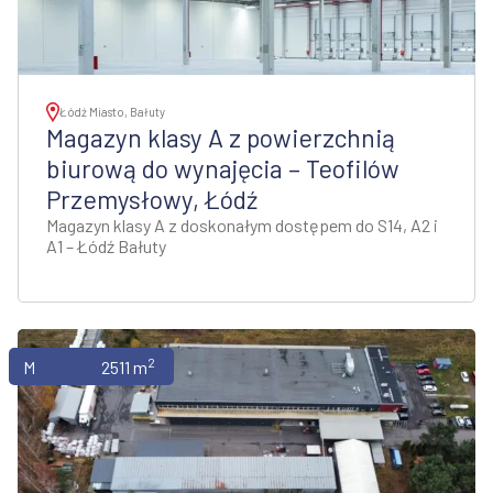
Łódź Miasto, Bałuty
Magazyn klasy A z powierzchnią
biurową do wynajęcia – Teofilów
Przemysłowy, Łódź
Magazyn klasy A z doskonałym dostępem do S14, A2 i
A1 – Łódź Bałuty
2
Magazyny
2511 m