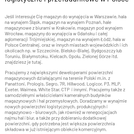
Jeśli interesuje Cię magazyn do wynajęcia w Warszawie, hala
na wynajem Śląsk, magazyn na wynajem Poznań, hale
magazynowe z biurami w Krakowie, magazyn pod wynajem
Wrocław, magazyny do wynajęcia w Gdańsku i całej
aglomeracji Trójmiejskiej, magazyn na wynajem Łódź, hala w
Polsce Centralnej, oraz w innych miastach wojewódzkich i ich
okolicach np. w Szczecinie, Bielsko-Białej, Bydgoszczy lub
Toruniu, Białymstoku, Kielcach, Opolu, Zielonej Górze itd.
znajdziesz je tutaj.
Pracujemy z największymi deweloperami powierzchni
magazynowych działającymi na terenie Polski m.in. z
Panattoni, Prologis, Segro, 7R, Hillwood, Logicor, P3, MLP,
Exeter, Waimea, White Star, CTP i innymi. Pracujemy także z
samodzielnymi właścicielami kameralnych budynków
magazynowych i hal przemysłowych. Doradzamy w wynajmie
nowych powierzchni logistycznych, produkcyjnych i
magazynowo – biurowych, jak również w renegocjacjach
najmu hal i biur, a także przy dobieraniu dodatkowej
powierzchni, gdy potrzebna jest większa powierzchnia
składowa w już istniejącym obiekcie komercyjnym.