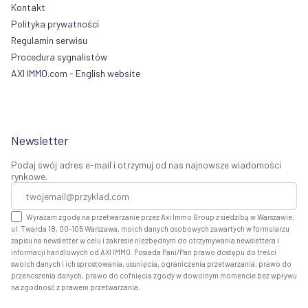
Kontakt
Polityka prywatności
Regulamin serwisu
Procedura sygnalistów
AXI IMMO.com - English website
Newsletter
Podaj swój adres e-mail i otrzymuj od nas najnowsze wiadomości
rynkowe.
Wyrażam zgodę na przetwarzanie przez Axi Immo Group z siedzibą w Warszawie,
ul. Twarda 18, 00-105 Warszawa, moich danych osobowych zawartych w formularzu
zapisu na newsletter w celu i zakresie niezbędnym do otrzymywania newslettera i
informacji handlowych od AXI IMMO. Posiada Pani/Pan prawo dostępu do treści
swoich danych i ich sprostowania, usunięcia, ograniczenia przetwarzania, prawo do
przenoszenia danych, prawo do cofnięcia zgody w dowolnym momencie bez wpływu
na zgodność z prawem przetwarzania.