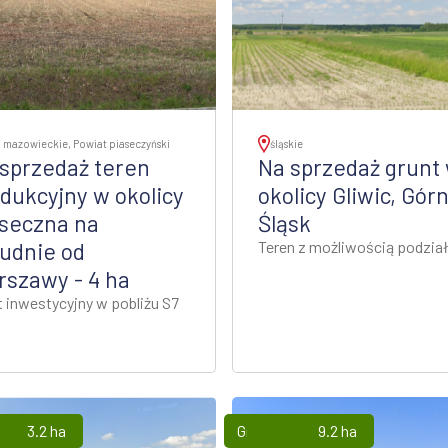
 mazowieckie, Powiat piaseczyński
śląskie
sprzedaż teren
Na sprzedaż grunt
dukcyjny w okolicy
okolicy Gliwic, Gór
seczna na
Śląsk
udnie od
Teren z możliwością podzia
szawy - 4 ha
t inwestycyjny w pobliżu S7
3.2 ha
Grunty
9.2 ha