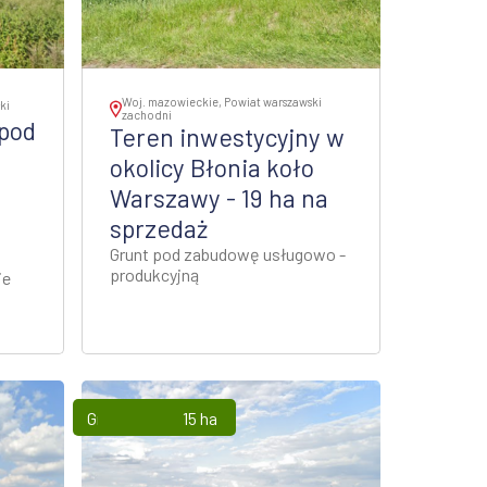
Woj. mazowieckie, Powiat warszawski
ki
zachodni
 pod
Teren inwestycyjny w
okolicy Błonia koło
Warszawy - 19 ha na
sprzedaż
Grunt pod zabudowę usługowo -
produkcyjną
ie
Grunty
15 ha