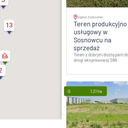
nań i okolice
śląskie, Sosnowiec
ław i okolice
Teren produkcyjno 
13
usługowy w
ków i okolice
Sosnowcu na
sprzedaż
ńsk i okolice
Teren z dobrym dostępem d
drogi ekspresowej S86
ecin i okolice
2
Grunty
1.21 ha