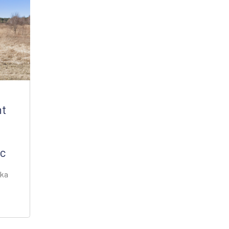
nt
lc
ska