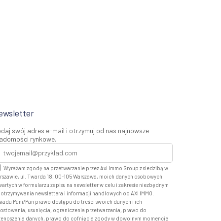
ewsletter
daj swój adres e-mail i otrzymuj od nas najnowsze
adomości rynkowe.
Wyrażam zgodę na przetwarzanie przez Axi Immo Group z siedzibą w
rszawie, ul. Twarda 18, 00-105 Warszawa, moich danych osobowych
artych w formularzu zapisu na newsletter w celu i zakresie niezbędnym
 otrzymywania newslettera i informacji handlowych od AXI IMMO.
siada Pani/Pan prawo dostępu do treści swoich danych i ich
rostowania, usunięcia, ograniczenia przetwarzania, prawo do
zenoszenia danych, prawo do cofnięcia zgody w dowolnym momencie