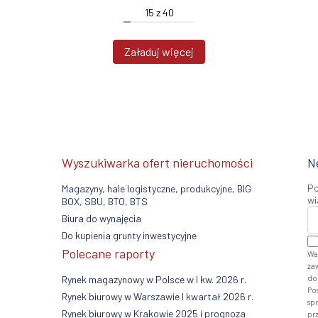
15
z
40
Załaduj więcej
Wyszukiwarka ofert nieruchomości
N
Po
Magazyny, hale logistyczne, produkcyjne, BIG
wi
BOX, SBU, BTO, BTS
Biura do wynajęcia
Do kupienia grunty inwestycyjne
Polecane raporty
Wa
zaw
Rynek magazynowy w Polsce w I kw. 2026 r.
do
Po
Rynek biurowy w Warszawie I kwartał 2026 r.
sp
Rynek biurowy w Krakowie 2025 i prognoza
pr