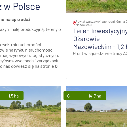
ż w Polsce
ne na sprzedaż
Powiat warszawski zachodni, Gmina 
Mazowiecki
zyn i halę produkcyjną, tereny o
Teren inwestycyjn
Ożarowie
na rynku nieruchomości
Mazowieckim - 1,2 
twie na rynku nieruchomości
Grunt w sąsiedztwie trasy A
 magazynowych, logistycznych,
cyjnym, wycenach i zarządzaniu
o nas dowiesz się na stronie
O
1.5 ha
Grunty
14.7 ha