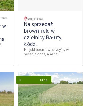
Ożarów
łódzkie, Łódź
Na sprzedaż
y w
brownfield w
dzielnicy Bałuty,
ha
Łódź.
2
Miejski teren inwestycyjny w
mieście Łódź, 4.41 ha.
Grunty
19 ha