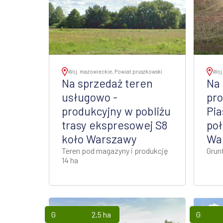
Woj. mazowieckie, Powiat pruszkowski
Woj.
Na sprzedaż teren
Na 
usługowo -
pro
produkcyjny w pobliżu
Pia
trasy ekspresowej S8
poł
koło Warszawy
War
Teren pod magazyny i produkcję
Grun
14 ha
Grunty
2.5 ha
Grunty