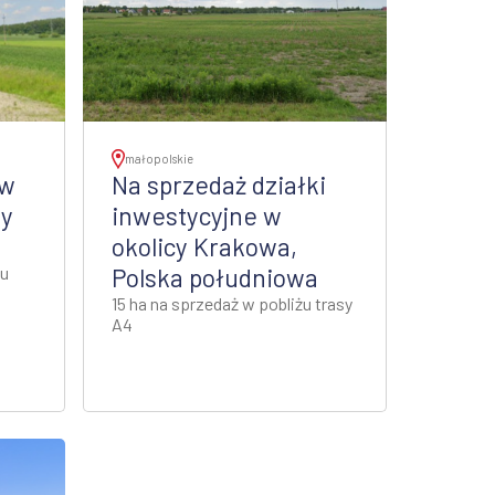
małopolskie
 w
Na sprzedaż działki
ny
inwestycyjne w
okolicy Krakowa,
łu
Polska południowa
15 ha na sprzedaż w pobliżu trasy
A4