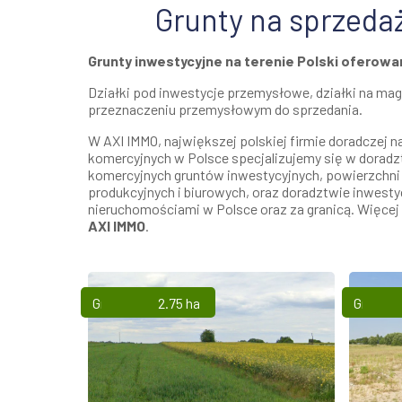
Grunty na sprzeda
Grunty inwestycyjne na terenie Polski oferowa
Działki pod inwestycje przemysłowe, działki na maga
przeznaczeniu przemysłowym do sprzedania.
W AXI IMMO, największej polskiej firmie doradczej 
komercyjnych w Polsce specjalizujemy się w doradz
komercyjnych gruntów inwestycyjnych, powierzchni
produkcyjnych i biurowych, oraz doradztwie inwesty
nieruchomościami w Polsce oraz za granicą. Więcej 
AXI IMMO
.
Grunty
2.75 ha
Grunty