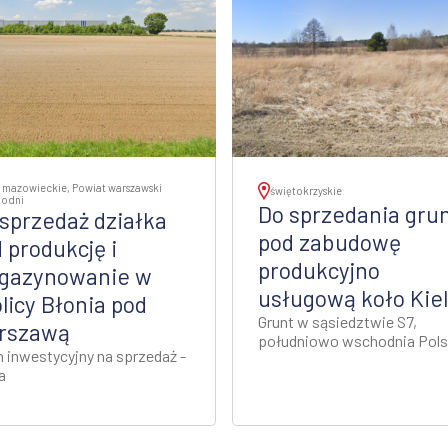
 mazowieckie, Powiat warszawski
świętokrzyskie
hodni
Do sprzedania gru
sprzedaż działka
pod zabudowę
 produkcję i
produkcyjno
gazynowanie w
usługową koło Kie
licy Błonia pod
Grunt w sąsiedztwie S7,
rszawą
południowo wschodnia Pol
n inwestycyjny na sprzedaż -
a