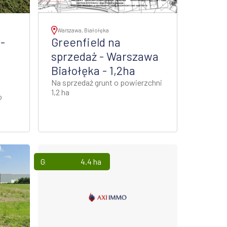
Warszawa, Białołęka
-
Greenfield na
sprzedaż - Warszawa
Białołęka - 1,2ha
Na sprzedaż grunt o powierzchni
1,2 ha
o
Grunty
4.4 ha