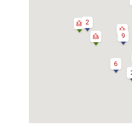
Poz
Poznaj nas –
doradcy ds.
Wroc
najmu i zakupu
2
magazynów, hal
logistycznych i
Kra
9
produkcyjnych
AXI IMMO
Gda
6
Szcz