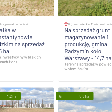
kie, powiat pabianicki
Woj. mazowieckie, Powiat wołomińs
ałka w
Na sprzedaż grunt
nstantynowie
magazynowanie i
dzkim na sprzedaż
produkcję, gmina
,5 ha
Radzymin koło
n inwestycyjny w bliskich
Warszawy - 14,7 ha
icach Łodzi
Teren na sprzedaż w powiec
wołomińskim
4.2 ha
Grunty
5.8 ha