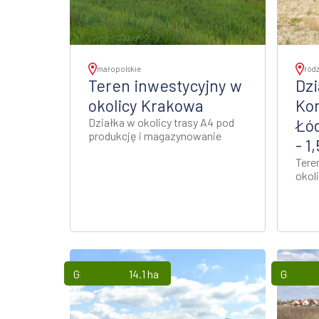
małopolskie
łódz
Teren inwestycyjny w
Dzi
okolicy Krakowa
Ko
Działka w okolicy trasy A4 pod
Łó
produkcję i magazynowanie
- 1
Tere
okol
Grunty
14.1 ha
Grunty