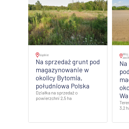
Woj.
śląskie
zac
Na sprzedaż grunt pod
Na 
magazynowanie w
pod
okolicy Bytomia,
ma
południowa Polska
oko
Działka na sprzedaż o
Wa
powierzchni 2,5 ha
Tere
3,2 h