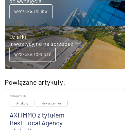
do wynajęcia
WYSZUKAJ BIURA
Działki
inwestycyjne na sprzedaż
WYSZUKAJ GRUNTY
Powiązane artykuły:
29 maja 2026
Artykuły
Newsy z rynku
AXI IMMO z tytułem
Best Local Agency