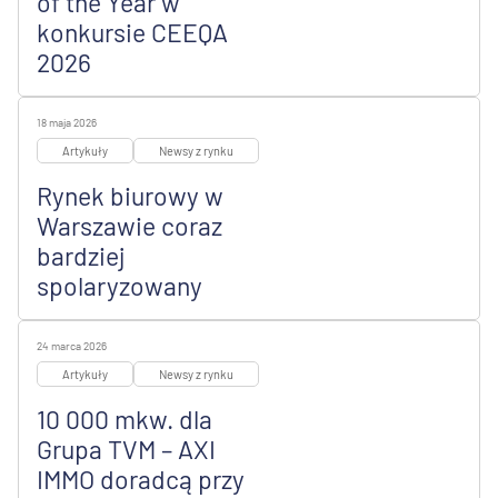
of the Year w
konkursie CEEQA
2026
18 maja 2026
Artykuły
Newsy z rynku
Rynek biurowy w
Warszawie coraz
bardziej
spolaryzowany
24 marca 2026
Artykuły
Newsy z rynku
10 000 mkw. dla
Grupa TVM – AXI
IMMO doradcą przy