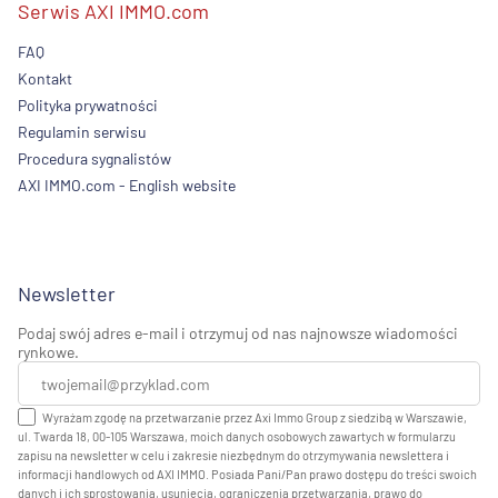
Serwis AXI IMMO.com
FAQ
Kontakt
Polityka prywatności
Regulamin serwisu
Procedura sygnalistów
AXI IMMO.com - English website
Newsletter
Podaj swój adres e-mail i otrzymuj od nas najnowsze wiadomości
rynkowe.
Wyrażam zgodę na przetwarzanie przez Axi Immo Group z siedzibą w Warszawie,
ul. Twarda 18, 00-105 Warszawa, moich danych osobowych zawartych w formularzu
zapisu na newsletter w celu i zakresie niezbędnym do otrzymywania newslettera i
informacji handlowych od AXI IMMO. Posiada Pani/Pan prawo dostępu do treści swoich
danych i ich sprostowania, usunięcia, ograniczenia przetwarzania, prawo do