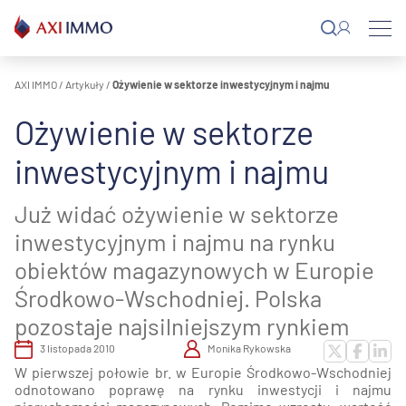
Przejdź
do
treści
AXI IMMO
/
Artykuły
/
Ożywienie w sektorze inwestycyjnym i najmu
Ożywienie w sektorze
inwestycyjnym i najmu
Już widać ożywienie w sektorze
inwestycyjnym i najmu na rynku
obiektów magazynowych w Europie
Środkowo-Wschodniej. Polska
pozostaje najsilniejszym rynkiem
3 listopada 2010
Monika Rykowska
W pierwszej połowie br. w Europie Środkowo-Wschodniej
odnotowano poprawę na rynku inwestycji i najmu