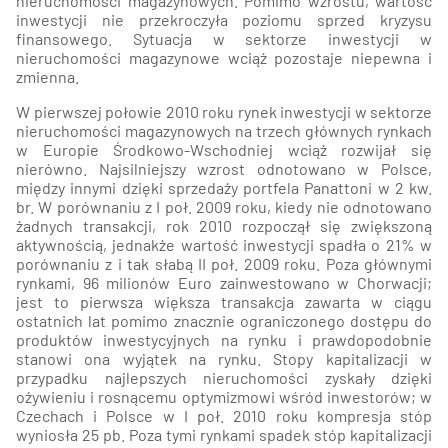
nieruchomości magazynowych. Pomimo wzrostu, wartość
inwestycji nie przekroczyła poziomu sprzed kryzysu
finansowego. Sytuacja w sektorze inwestycji w
nieruchomości magazynowe wciąż pozostaje niepewna i
zmienna.
W pierwszej połowie 2010 roku rynek inwestycji w sektorze
nieruchomości magazynowych na trzech głównych rynkach
w Europie Środkowo-Wschodniej wciąż rozwijał się
nierówno. Najsilniejszy wzrost odnotowano w Polsce,
między innymi dzięki sprzedaży portfela Panattoni w 2 kw.
br. W porównaniu z I poł. 2009 roku, kiedy nie odnotowano
żadnych transakcji, rok 2010 rozpoczął się zwiększoną
aktywnością, jednakże wartość inwestycji spadła o 21% w
porównaniu z i tak słabą II poł. 2009 roku. Poza głównymi
rynkami, 96 milionów Euro zainwestowano w Chorwacji;
jest to pierwsza większa transakcja zawarta w ciągu
ostatnich lat pomimo znacznie ograniczonego dostępu do
produktów inwestycyjnych na rynku i prawdopodobnie
stanowi ona wyjątek na rynku. Stopy kapitalizacji w
przypadku najlepszych nieruchomości zyskały dzięki
ożywieniu i rosnącemu optymizmowi wśród inwestorów; w
Czechach i Polsce w I poł. 2010 roku kompresja stóp
wyniosła 25 pb. Poza tymi rynkami spadek stóp kapitalizacji