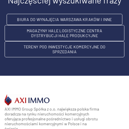
Najczęściej wyszukiwane frazy
BIURA DO WYNAJĘCIA WARSZAWA KRAKÓW I INNE
MAGAZYNY HALE LOGISTYCZNE CENTRA
DYSTRYBUCJI HALE PRODUKCYJNE
TERENY POD INWESTYCJE KOMERCYJNE DO
SPRZEDANIA
AXI IMMO Group Spółka z o.o. największa polska firma
doradcza na rynku nieruchomości komercyjnych
oferująca profesjonalne pośrednictwo i usługi obrotu
nieruchomościami komercyjnymi w Polsce i na
świecie.