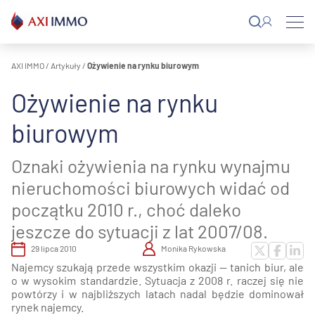
Przejdź
do
treści
AXI IMMO
/
Artykuły
/
Ożywienie na rynku biurowym
Ożywienie na rynku
biurowym
Oznaki ożywienia na rynku wynajmu
nieruchomości biurowych widać od
początku 2010 r., choć daleko
jeszcze do sytuacji z lat 2007/08.
29 lipca 2010
Monika Rykowska
Najemcy szukają przede wszystkim okazji — tanich biur, ale
o w wysokim standardzie. Sytuacja z 2008 r. raczej się nie
powtórzy i w najbliższych latach nadal będzie dominował
rynek najemcy.