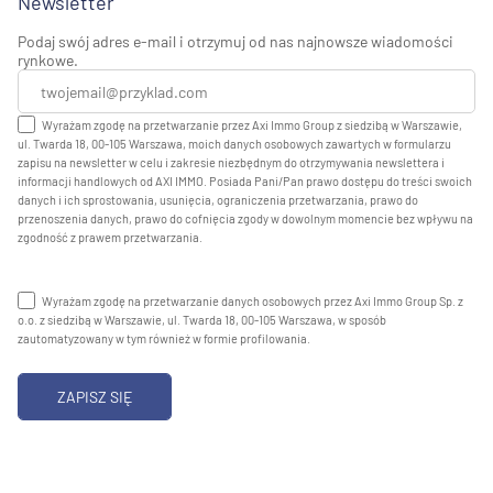
Newsletter
Podaj swój adres e-mail i otrzymuj od nas najnowsze wiadomości
rynkowe.
Wyrażam zgodę na przetwarzanie przez Axi Immo Group z siedzibą w Warszawie,
ul. Twarda 18, 00-105 Warszawa, moich danych osobowych zawartych w formularzu
zapisu na newsletter w celu i zakresie niezbędnym do otrzymywania newslettera i
informacji handlowych od AXI IMMO. Posiada Pani/Pan prawo dostępu do treści swoich
danych i ich sprostowania, usunięcia, ograniczenia przetwarzania, prawo do
przenoszenia danych, prawo do cofnięcia zgody w dowolnym momencie bez wpływu na
zgodność z prawem przetwarzania.
Wyrażam zgodę na przetwarzanie danych osobowych przez Axi Immo Group Sp. z
o.o. z siedzibą w Warszawie, ul. Twarda 18, 00-105 Warszawa, w sposób
zautomatyzowany w tym również w formie profilowania.