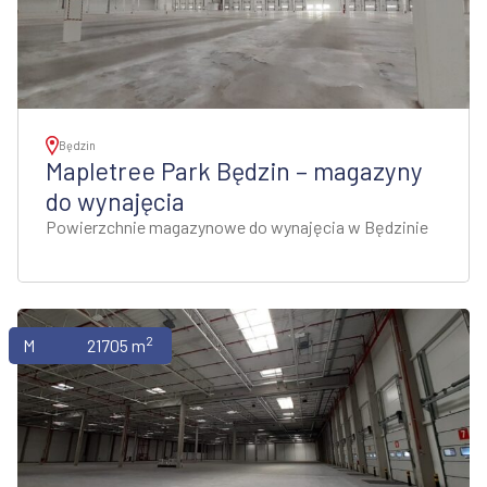
Będzin
Mapletree Park Będzin – magazyny
do wynajęcia
Powierzchnie magazynowe do wynajęcia w Będzinie
2
Magazyny
21705 m