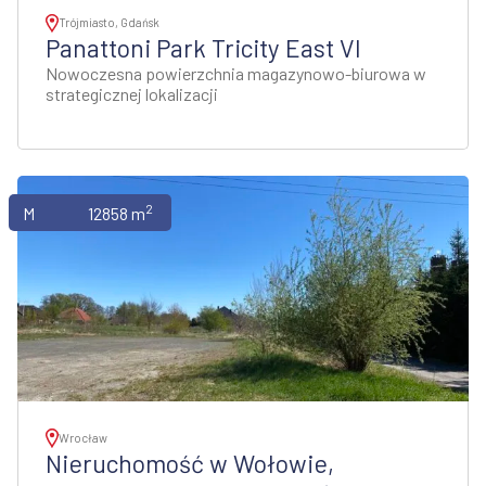
Trójmiasto, Gdańsk
Panattoni Park Tricity East VI
Nowoczesna powierzchnia magazynowo-biurowa w
strategicznej lokalizacji
2
Magazyny
12858 m
Wrocław
Nieruchomość w Wołowie,