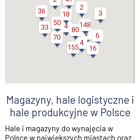
2
36
3
18
50
148
4
33
80
2
6
70
4
155
16
Magazyny, hale logistyczne i
hale produkcyjne w Polsce
Hale i magazyny do wynajęcia w
Polsce w największych miastach oraz