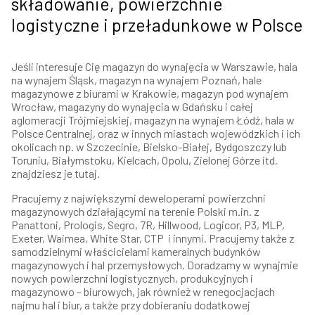
składowanie, powierzchnie
logistyczne i przeładunkowe w Polsce
Jeśli interesuje Cię magazyn do wynajęcia w Warszawie, hala
na wynajem Śląsk, magazyn na wynajem Poznań, hale
magazynowe z biurami w Krakowie, magazyn pod wynajem
Wrocław, magazyny do wynajęcia w Gdańsku i całej
aglomeracji Trójmiejskiej, magazyn na wynajem Łódź, hala w
Polsce Centralnej, oraz w innych miastach wojewódzkich i ich
okolicach np. w Szczecinie, Bielsko-Białej, Bydgoszczy lub
Toruniu, Białymstoku, Kielcach, Opolu, Zielonej Górze itd.
znajdziesz je tutaj.
Pracujemy z największymi deweloperami powierzchni
magazynowych działającymi na terenie Polski m.in. z
Panattoni, Prologis, Segro, 7R, Hillwood, Logicor, P3, MLP,
Exeter, Waimea, White Star, CTP i innymi. Pracujemy także z
samodzielnymi właścicielami kameralnych budynków
magazynowych i hal przemysłowych. Doradzamy w wynajmie
nowych powierzchni logistycznych, produkcyjnych i
magazynowo – biurowych, jak również w renegocjacjach
najmu hal i biur, a także przy dobieraniu dodatkowej