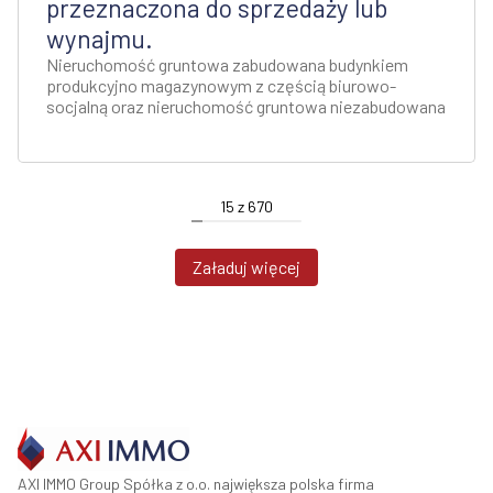
przeznaczona do sprzedaży lub
wynajmu.
Nieruchomość gruntowa zabudowana budynkiem
produkcyjno magazynowym z częścią biurowo-
socjalną oraz nieruchomość gruntowa niezabudowana
15
z
670
Załaduj więcej
AXI IMMO Group Spółka z o.o. największa polska firma