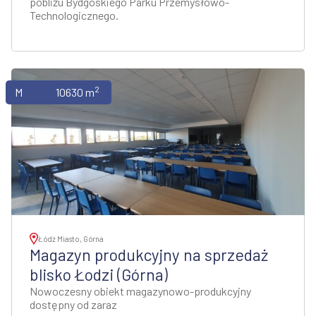
pobliżu Bydgoskiego Parku Przemysłowo-
Technologicznego.
2
Magazyny
10630 m
Łódź Miasto, Górna
Magazyn produkcyjny na sprzedaż
blisko Łodzi (Górna)
Nowoczesny obiekt magazynowo-produkcyjny
dostępny od zaraz