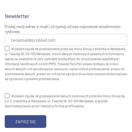
Newsletter
Podaj swój adres e-mail i otrzymuj od nas najnowsze wiadomości
rynkowe.
Wyrażam zgodę na przetwarzanie przez Axi Immo Group z siedzibą w Warszawie,
ul. Twarda 18, 00-105 Warszawa, moich danych osobowych zawartych w formularzu
zapisu na newsletter w celu i zakresie niezbędnym do otrzymywania newslettera i
informacji handlowych od AXI IMMO. Posiada Pani/Pan prawo dostępu do treści
swoich danych i ich sprostowania, usunięcia, ograniczenia przetwarzania, prawo do
przenoszenia danych, prawo do cofnięcia zgody w dowolnym momencie bez wpływu
na zgodność z prawem przetwarzania.
Wyrażam zgodę na przetwarzanie danych osobowych przez Axi Immo Group Sp.
z o.o. z siedzibą w Warszawie, ul. Twarda 18, 00-105 Warszawa, w sposób
zautomatyzowany w tym również w formie profilowania.