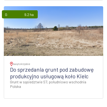
Grunty
9.2 ha
świętokrzyskie
Do sprzedania grunt pod zabudowę
produkcyjno usługową koło Kielc
Grunt w sąsiedztwie S7, południowo wschodnia
Polska